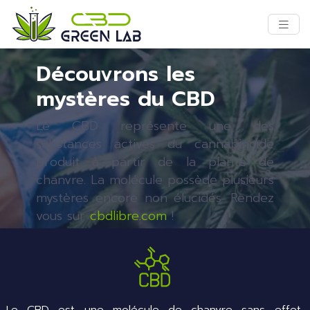
Découvrons les
mystères du CBD
Le CBD représente une des
substances actives du cannabinoïde
produit à partir de la plante de
chanvre. La molécule possède plusieurs
mystères encore non élucidés. Rendez
vous sur
cbdlibre.com
!