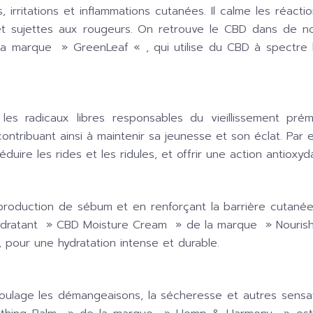
rritations et inflammations cutanées. Il calme les réaction
s et sujettes aux rougeurs. On retrouve le CBD dans de
la marque »
GreenLeaf
« , qui utilise du CBD à spectre 
les radicaux libres responsables du vieillissement pr
ontribuant ainsi à maintenir sa jeunesse et son éclat. Par
éduire les rides et les ridules, et offrir une action antiox
 production de sébum et en renforçant la barrière cutanée. 
hydratant »
CBD Moisture Cream
» de la marque »
Nouris
, pour une hydratation intense et durable.
soulage les démangeaisons, la sécheresse et autres sens