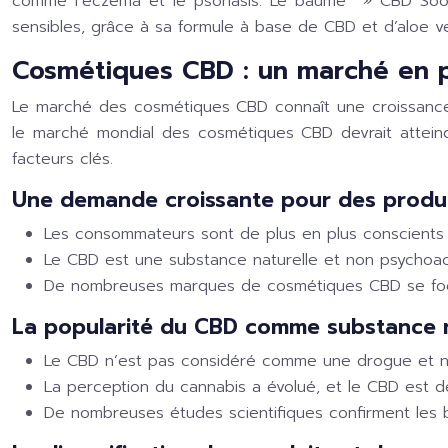
comme l’eczéma et le psoriasis. Le baume »
CBD Soo
sensibles, grâce à sa formule à base de CBD et d’aloe ve
Cosmétiques CBD : un marché en p
Le marché des cosmétiques CBD connaît une croissance 
le marché mondial des cosmétiques CBD devrait atteindr
facteurs clés.
Une demande croissante pour des produit
Les consommateurs sont de plus en plus conscients 
Le CBD est une substance naturelle et non psychoact
De nombreuses marques de cosmétiques CBD se focalis
La popularité du CBD comme substance na
Le CBD n’est pas considéré comme une drogue et n
La perception du cannabis a évolué, et le CBD est 
De nombreuses études scientifiques confirment les b