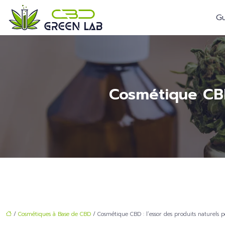
Gu
Cosmétique CBD
/
Cosmétiques à Base de CBD
/ Cosmétique CBD : l’essor des produits naturels 