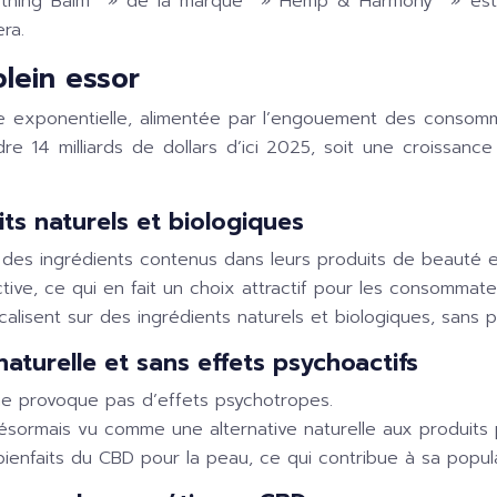
thing Balm
» de la marque »
Hemp & Harmony
» est 
ra.
lein essor
exponentielle, alimentée par l’engouement des consommate
e 14 milliards de dollars d’ici 2025, soit une croissan
s naturels et biologiques
des ingrédients contenus dans leurs produits de beauté et
ive, ce qui en fait un choix attractif pour les consommate
ent sur des ingrédients naturels et biologiques, sans pr
turelle et sans effets psychoactifs
e provoque pas d’effets psychotropes.
désormais vu comme une alternative naturelle aux produits
ienfaits du CBD pour la peau, ce qui contribue à sa popula