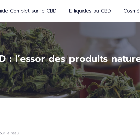
ide Complet sur le CBD
E-liquides au CBD
Cosmét
 : l’essor des produits nature
pour la peau