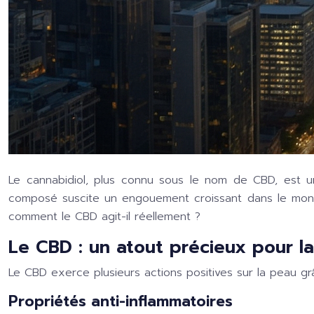
Le cannabidiol, plus connu sous le nom de CBD, est u
composé suscite un engouement croissant dans le monde
comment le CBD agit-il réellement ?
Le CBD : un atout précieux pour l
Le CBD exerce plusieurs actions positives sur la peau g
Propriétés anti-inflammatoires