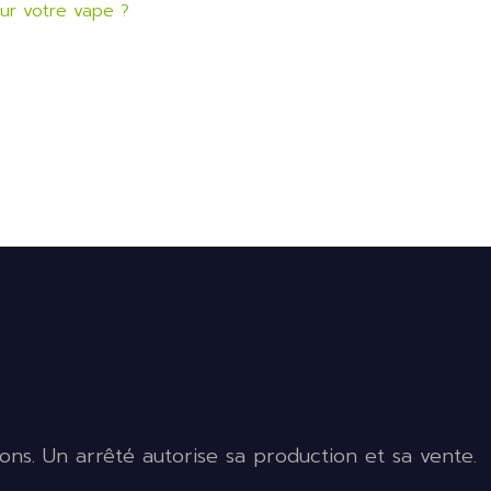
our votre vape ?
ons. Un arrêté autorise sa production et sa vente.