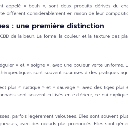
t appelé « beuh », sont deux produits dérivés du chanv
lité diffèrent considérablement en raison de leur compositi
es : une première distinction
CBD de la beuh. La forme, la couleur et la texture des pla
ulier » et « soigné », avec une couleur verte uniforme. Les
thérapeutiques sont souvent soumises à des pratiques agri
ct plus « rustique » et « sauvage », avec des tiges plus é
annabis sont souvent cultivés en extérieur, ce qui explique
sses, parfois légèrement veloutées. Elles sont souvent plu
ugueuses, avec des nœuds plus prononcés. Elles sont génér