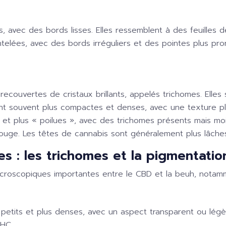
s, avec des bords lisses. Elles ressemblent à des feuilles 
ntelées, avec des bords irréguliers et des pointes plus pr
couvertes de cristaux brillants, appelés trichomes. Elles
nt souvent plus compactes et denses, avec une texture pl
 et plus « poilues », avec des trichomes présents mais mo
rouge. Les têtes de cannabis sont généralement plus lâches
es : les trichomes et la pigmentatio
icroscopiques importantes entre le CBD et la beuh, notam
etits et plus denses, avec un aspect transparent ou légèr
THC.