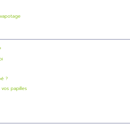
e vapotage
?
oi
bé ?
vos papilles