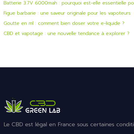
Batterie 3.7V 6000mah : pourquoi est-elle essentielle p
Figue barbarie : une saveur originale pour les vapoteurs
Goutte en ml : comment bien doser votre e-liquide ?
CBD et vapotage : une nouvelle tendance à explorer ?
Le CBD est légal en France sous certaines conditi