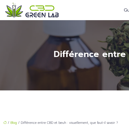
Gu
Différence entre 
/
Blog
/ Différence entre CBD et beuh : visuellement, que faut-il savoir ?