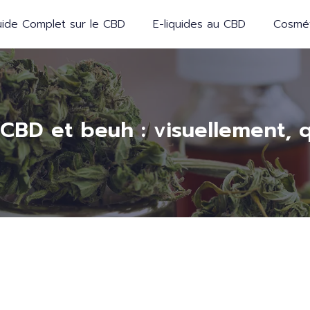
ide Complet sur le CBD
E-liquides au CBD
Cosmét
CBD et beuh : visuellement, qu