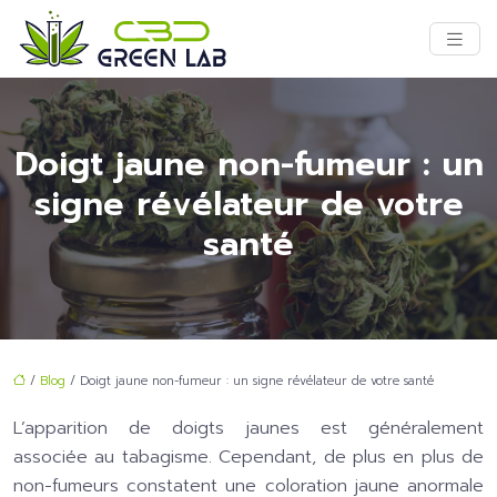
Doigt jaune non-fumeur : un
signe révélateur de votre
santé
/
Blog
/ Doigt jaune non-fumeur : un signe révélateur de votre santé
L’apparition de doigts jaunes est généralement
associée au tabagisme. Cependant, de plus en plus de
non-fumeurs constatent une coloration jaune anormale