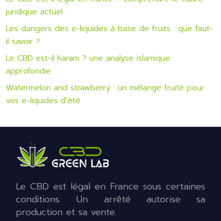
juridique actuel
Les dangers des e-liquides à base de fruits : que faut-
il savoir ?
Le CBD est-il haram ? une analyse islamique
approfondie
Watermelon and strawberry : un mélange fruité pour
vos e-liquides d’été
Le CBD est légal en France sous certaines
conditions. Un arrêté autorise sa
production et sa vente.