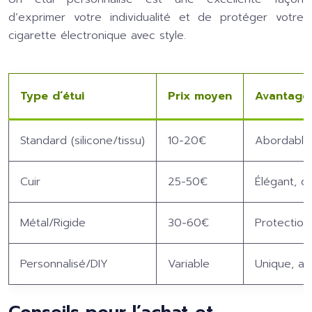
d’exprimer votre individualité et de protéger votre
cigarette électronique avec style.
Type d’étui
Prix moyen
Avantage
Standard (silicone/tissu)
10-20€
Abordable,
Cuir
25-50€
Élégant, d
Métal/Rigide
30-60€
Protection
Personnalisé/DIY
Variable
Unique, ad