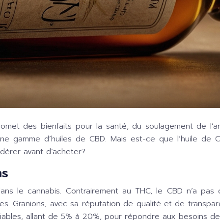
romet des bienfaits pour la santé, du soulagement de l’a
une gamme d’huiles de CBD. Mais est-ce que l’huile de
idérer avant d’acheter?
ns
ans le cannabis. Contrairement au THC, le CBD n’a pas d
elles. Granions, avec sa réputation de qualité et de tran
ables, allant de 5% à 20%, pour répondre aux besoins de c