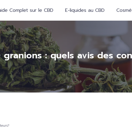
ide Complet sur le CBD
E-liquides au CBD
Cosmét
 granions : quels avis des c
teurs?