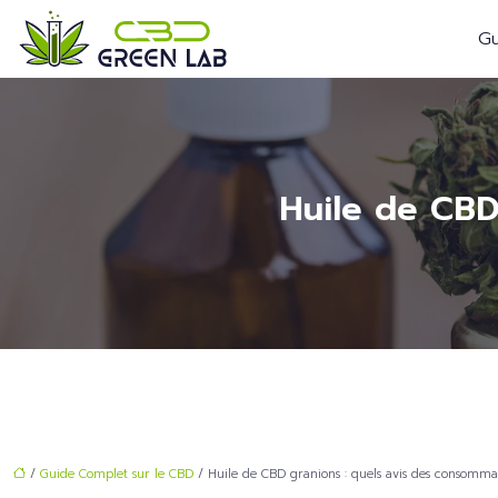
Gu
Huile de CBD
/
Guide Complet sur le CBD
/ Huile de CBD granions : quels avis des consomma