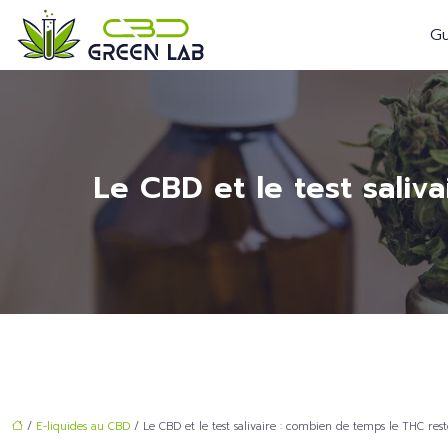
Gu
Le CBD et le test saliv
/
E-liquides au CBD
/ Le CBD et le test salivaire : combien de temps le THC reste