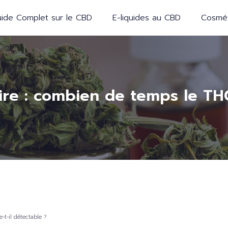
ide Complet sur le CBD
E-liquides au CBD
Cosmét
aire : combien de temps le THC
-t-il détectable ?