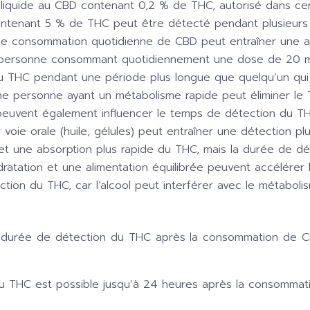
liquide au CBD contenant 0,2 % de THC, autorisé dans cer
ontenant 5 % de THC peut être détecté pendant plusieurs 
e consommation quotidienne de CBD peut entraîner une ac
e personne consommant quotidiennement une dose de 20 m
au THC pendant une période plus longue que quelqu’un qu
ne personne ayant un métabolisme rapide peut éliminer le
ge peuvent également influencer le temps de détection du T
voie orale (huile, gélules) peut entraîner une détection pl
et une absorption plus rapide du THC, mais la durée de dé
ratation et une alimentation équilibrée peuvent accélérer
tion du THC, car l’alcool peut interférer avec le métabol
 la durée de détection du THC après la consommation de CBD
du THC est possible jusqu’à 24 heures après la consommati