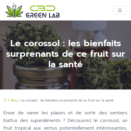
Le corossol : les bienfaits
surprenants de ce fruit sur
la santé
/
Blog
/ Le corossol : les bienfaits surprenants de ce fruit sur la santé
Envie de varier les plaisirs et de sortir des sentiers
battus des superaliments ? Découvrez le corossol, un
fruit tropical aux vertus potentiellement intéressantes,