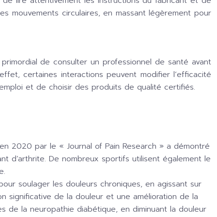
 de lire attentivement les instructions du fabricant et de
des mouvements circulaires, en massant légèrement pour
c primordial de consulter un professionnel de santé avant
fet, certaines interactions peuvent modifier l’efficacité
ploi et de choisir des produits de qualité certifiés.
sée en 2020 par le « Journal of Pain Research » a démontré
ant d’arthrite. De nombreux sportifs utilisent également le
e.
pour soulager les douleurs chroniques, en agissant sur
 significative de la douleur et une amélioration de la
s de la neuropathie diabétique, en diminuant la douleur