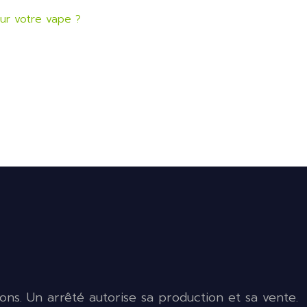
our votre vape ?
ons. Un arrêté autorise sa production et sa vente.