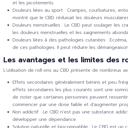
et les picotements.
Douleurs liées au sport :
Crampes, courbatures, entor
montré que le CBD réduisait les douleurs musculaires
Douleurs menstruelles :
Le CBD peut soulager les cr
les douleurs menstruelles et les saignements abondan
Douleurs liées à des pathologies cutanées :
Eczéma, 
de ces pathologies. Il peut réduire les démangeaisons
Les avantages et les limites des r
L’utilisation de roll-ons au CBD présente de nombreux av
Effets secondaires généralement bénins et peu fréq
effets secondaires les plus courants sont une somno
de noter que certaines personnes peuvent ressentir
commencer par une dose faible et d’augmenter prog
Non addictif :
Le CBD n’est pas une substance addicti
développer une dépendance.
Solution naturelle et biocompatible :
Le CBD est un c