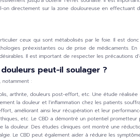
sivement jusqu’à obtenir l’effet souhaité. Il est important
l-on directement sur la zone douloureuse en effectuant 
iculier ceux qui sont métabolisés par le foie. Il est don
athologies préexistantes ou de prise de médicaments. En ef
irables. Il est important de respecter les précautions d’em
 douleurs peut-il soulager ?
, notamment :
colis, arthrite, douleurs post-effort, etc. Une étude réali
vement la douleur et l’inflammation chez les patients souffr
fort, améliorant ainsi leur récupération et leur performanc
athiques, etc. Le CBD a démontré un potentiel prometteur 
e la douleur. Des études cliniques ont montré une réduction
yalgie. Le CBD peut également aider à réduire les symptôme