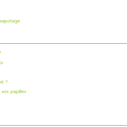
e vapotage
?
oi
bé ?
vos papilles