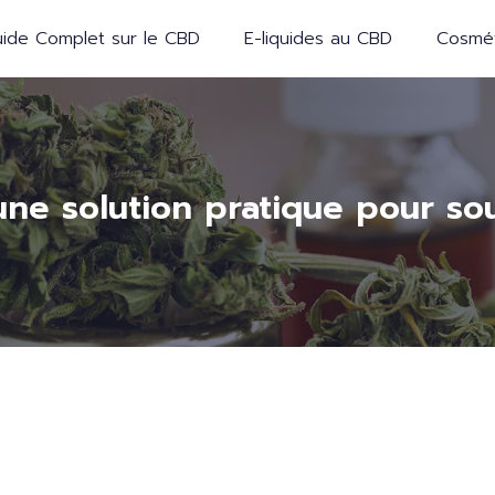
ide Complet sur le CBD
E-liquides au CBD
Cosmét
une solution pratique pour so