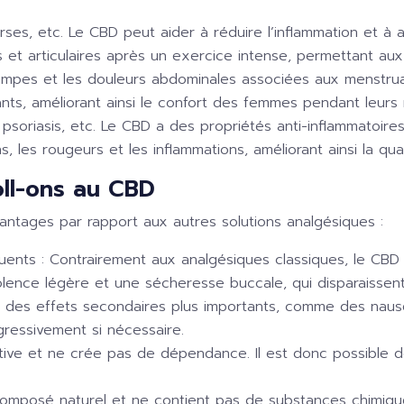
ses, etc. Le CBD peut aider à réduire l’inflammation et à a
 et articulaires après un exercice intense, permettant aux 
ampes et les douleurs abdominales associées aux menstrua
ts, améliorant ainsi le confort des femmes pendant leurs 
psoriasis, etc. Le CBD a des propriétés anti-inflammatoire
, les rougeurs et les inflammations, améliorant ainsi la qu
oll-ons au CBD
antages par rapport aux autres solutions analgésiques :
uents :
Contrairement aux analgésiques classiques, le CBD 
lence légère et une sécheresse buccale, qui disparaissen
 des effets secondaires plus importants, comme des nausé
ressivement si nécessaire.
ve et ne crée pas de dépendance. Il est donc possible de 
omposé naturel et ne contient pas de substances chimiques 