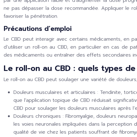
par une application faible et d’augmenter la dose progres
ne pas dépasser la dose recommandée. Appliquer le rol
favoriser la pénétration.
Précautions d’emploi
Le CBD peut interagir avec certains médicaments, en part
d’utiliser un roll-on au CBD, en particulier en cas de p
des médicaments ou entraîner des effets secondaires indés
Le roll-on au CBD : quels types de
Le roll-on au CBD peut soulager une variété de douleurs
Douleurs musculaires et articulaires :
Tendinite, torti
que l’application topique de CBD réduisait significati
CBD pour soulager les douleurs musculaires après l’ef
Douleurs chroniques :
Fibromyalgie, douleurs neurop
les voies neuronales impliquées dans la perception d
qualité de vie chez les patients souffrant de fibrom