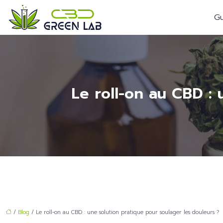
Gu
Le roll-on au CBD : 
/
Blog
/ Le roll-on au CBD : une solution pratique pour soulager les douleurs ?