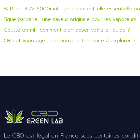
Batterie 3.7V 6000mah : pourquoi est-elle essentielle p
Figue barbarie : une saveur originale pour les vapoteurs
Goutte en ml : comment bien doser votre e-liquide ?
CBD et vapotage : une nouvelle tendance à explorer ?
Le CBD est légal en France sous certaines conditi