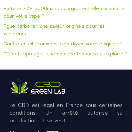
Batterie 3.7V 6000mah : pourquoi est-elle essentielle
pour votre vape ?
Figue barbarie : une saveur originale pour les
vapoteurs
Goutte en ml : comment bien doser votre e-liquide ?
CBD et vapotage : une nouvelle tendance à explorer ?
Le CBD est légal en France sous certaines
conditions. Un arrêté autorise sa
production et sa vente.