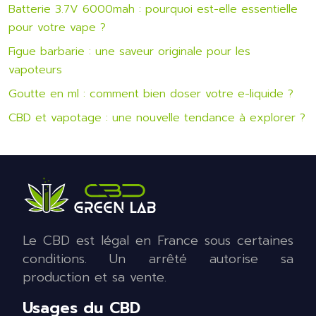
Batterie 3.7V 6000mah : pourquoi est-elle essentielle
pour votre vape ?
Figue barbarie : une saveur originale pour les
vapoteurs
Goutte en ml : comment bien doser votre e-liquide ?
CBD et vapotage : une nouvelle tendance à explorer ?
Le CBD est légal en France sous certaines
conditions. Un arrêté autorise sa
production et sa vente.
Usages du CBD