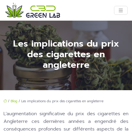
Les implications du prix
des cigarettes en
angleterre
/
Blog
/ Les implications du prix des cigarettes en angleterre
L’augmentation significative du prix des cigarettes en
Angleterre ces dernières années a engendré des
conséquences profondes sur différents aspects de la