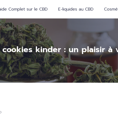
ide Complet sur le CBD
E-liquides au CBD
Cosmét
 cookies kinder : un plaisir à
D