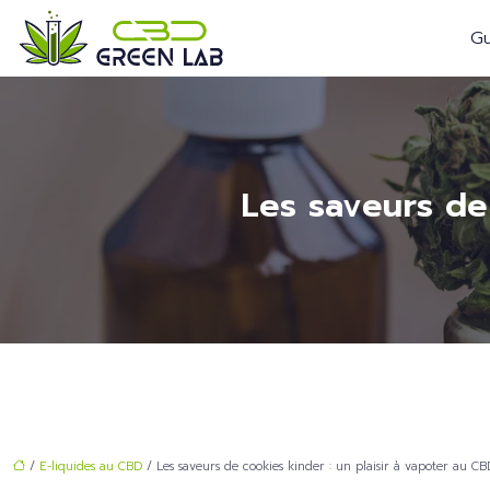
Gu
Les saveurs de
/
E-liquides au CBD
/ Les saveurs de cookies kinder : un plaisir à vapoter au CB