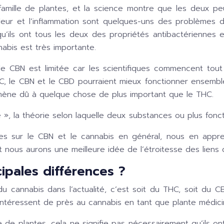
mille de plantes, et la science montre que les deux peu
la douleur et l’inflammation sont quelques-uns des problè
 qu’ils ont tous les deux des propriétés antibactériennes
abis est très importante.
le CBN est limitée car les scientifiques commencent tout
 THC, le CBN et le CBD pourraient mieux fonctionner ensem
énomène dû à quelque chose de plus important que le THC.
 », la théorie selon laquelle deux substances ou plus fo
 sur le CBN et le cannabis en général, nous en appre
nous aurons une meilleure idée de l’étroitesse des liens q
cipales différences ?
 cannabis dans l’actualité, c’est soit du THC, soit du C
intéressent de près au cannabis en tant que plante médici
e plantes, cela ne signifie pas nécessairement qu’ils o