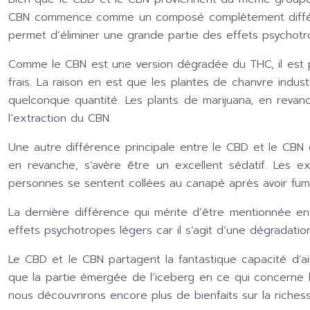
CBN commence comme un composé complètement différent.
permet d’éliminer une grande partie des effets psychot
Comme le CBN est une version dégradée du THC, il est p
frais. La raison en est que les plantes de chanvre indus
quelconque quantité. Les plants de marijuana, en revan
l’extraction du CBN.
Une autre différence principale entre le CBD et le CBN e
en revanche, s’avère être un excellent sédatif. Les 
personnes se sentent collées au canapé après avoir fumé 
La dernière différence qui mérite d’être mentionnée e
effets psychotropes légers car il s’agit d’une dégradatio
Le CBD et le CBN partagent la fantastique capacité d’aid
que la partie émergée de l’iceberg en ce qui concerne
nous découvrirons encore plus de bienfaits sur la riche