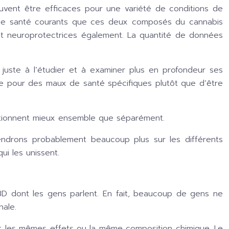
vent être efficaces pour une variété de conditions de
mes de santé courants que ces deux composés du cannabis
 et neuroprotectrices également. La quantité de données
 juste à l’étudier et à examiner plus en profondeur ses
ble pour des maux de santé spécifiques plutôt que d’être
nctionnent mieux ensemble que séparément.
ndrons probablement beaucoup plus sur les différents
ui les unissent.
BD dont les gens parlent. En fait, beaucoup de gens ne
nale.
nt les mêmes effets ou la même composition chimique. Le