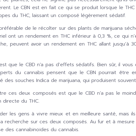
 Le CBN est en fait ce qui se produit lorsque le THC e
ropes du THC, laissant un composé légèrement sédatif.
référable de le récolter sur des plants de marijuana séch
triel ont un rendement en THC inférieur à 0,3 %, ce qui n
che, peuvent avoir un rendement en THC allant jusqu’à 30 
st que le CBD n’a pas d’effets sédatifs. Bien sûr, il vous 
experts du cannabis pensent que le CBN pourrait être e
des souches Indica de marijuana, qui produisent souvent un 
ntre ces deux composés est que le CBD n’a pas le moindr
n directe du THC.
er les gens à vivre mieux et en meilleure santé, mais ils
 la recherche sur ces deux composés. Au fur et à mesure 
sse des cannabinoïdes du cannabis.