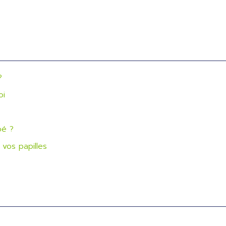
?
oi
bé ?
vos papilles