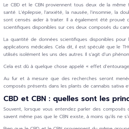
Le CBD et le CBN proviennent tous deux de la même fa
santé. L’épilepsie, l’anxiété, la nausée, l’insomnie, 
sont censés aider à traiter. Il a également été prouvé
scientifiques disponibles sur ces deux composés du cann
La quantité de données scientifiques disponibles pour 
applications médicales. Cela dit, il est spéculé que le
utilisés isolément les uns des autres. Il s’agit d’un ph
Cela est dû à quelque chose appelé « effet d’entourage
Au fur et à mesure que des recherches seront menées
composés présents dans les plants de cannabis sativa et 
CBD et CBN : quelles sont les prin
Souvent, lorsque vous entendez parler des composés du
savent même pas que le CBN existe, à moins qu’ils ne s’
Bien que le CBD et le CBN proviennent du même groupe d