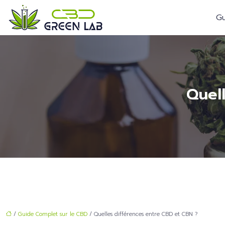
Gu
Quel
/
Guide Complet sur le CBD
/ Quelles différences entre CBD et CBN ?