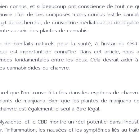
en connus, et si beaucoup ont conscience de tout ce que 
anvre. L’un de ces composés moins connus est le cannabi
git de recherche, de couverture médiatique et de légalité aut
nte au sein des plantes de cannabis.
e bienfaits naturels pour la santé, à l’instar du CBD 
u’il est important de connaître. Dans cet article, nous 
ences fondamentales entre les deux. Cela devrait aider à 
des cannabinoïdes du chanvre.
urel que l’on trouve à la fois dans les espèces de chanvr
plants de marijuana. Bien que les plantes de marijuana c
chanvre est également le seul à être légal.
yvalente, et le CBD montre un réel potentiel dans l’industr
leur, l’inflammation, les nausées et les symptômes liés au tr