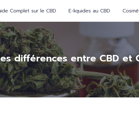
ide Complet sur le CBD
E-liquides au CBD
Cosmét
les différences entre CBD et 