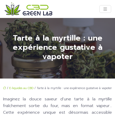
Tarte à la myrtille : une
expérience gustative à
vapoter
/
E-liquides au CBD
/ Tarte à la myrtille : une expérience gustative à vapoter
Imaginez la douce saveur d’une tarte à la myrtille
fraîchement sortie du four, mais en format vapeur…
Cette expérience unique est désormais accessible